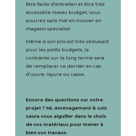
être facile d’entretien et être très
accessible niveau budget, vous
pourrez sans mal en trouver en
magasin spécialisé.
Même si son prix est très séduisant
pour les petits budgets, la
contrainte sur le long terme sera
de remplacer ce dernier en cas
d’usure, rayure ou casse.
Encore des questions sur votre
projet ?
ML Aménagement & sols
saura vous aiguiller dans le choix
de vos matériaux pour mener à
bien vos travaux.