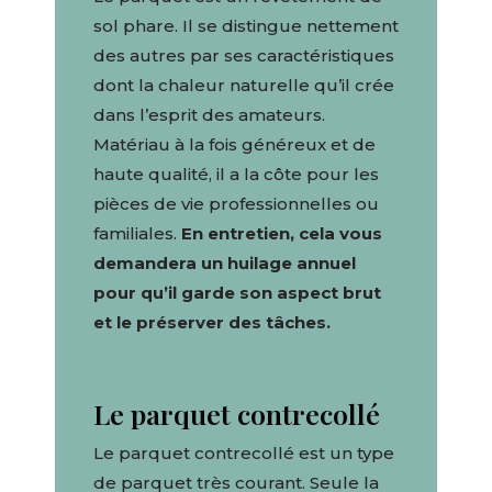
sol phare. Il se distingue nettement
des autres par ses caractéristiques
dont la chaleur naturelle qu’il crée
dans l’esprit des amateurs.
Matériau à la fois généreux et de
haute qualité, il a la côte pour les
pièces de vie professionnelles ou
familiales.
En entretien, cela vous
demandera un huilage annuel
pour qu’il garde son aspect brut
et le préserver des tâches.
Le parquet contrecollé
Le parquet contrecollé est un type
de parquet très courant. Seule la