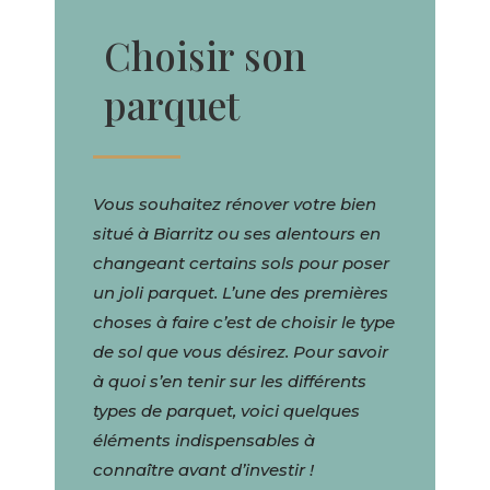
Choisir son
parquet
Vous souhaitez rénover votre bien
situé à Biarritz ou ses alentours en
changeant certains sols pour poser
un joli parquet. L’une des premières
choses à faire c’est de choisir le type
de sol que vous désirez. Pour savoir
à quoi s’en tenir sur les différents
types de parquet, voici quelques
éléments indispensables à
connaître avant d’investir !