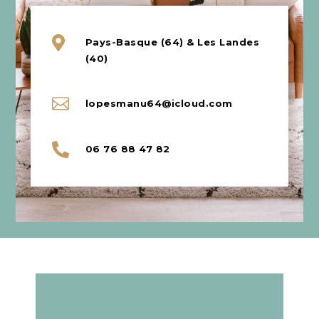

Pays-Basque (64) & Les Landes
(40)

lopesmanu64@icloud.com

06 76 88 47 82