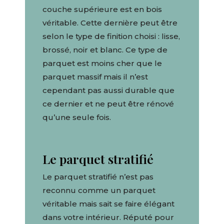
couche supérieure est en bois
véritable. Cette dernière peut être
selon le type de finition choisi : lisse,
brossé, noir et blanc. Ce type de
parquet est moins cher que le
parquet massif mais il n’est
cependant pas aussi durable que
ce dernier et ne peut être rénové
qu’une seule fois.
Le parquet stratifié
Le parquet stratifié n’est pas
reconnu comme un parquet
véritable mais sait se faire élégant
dans votre intérieur. Réputé pour